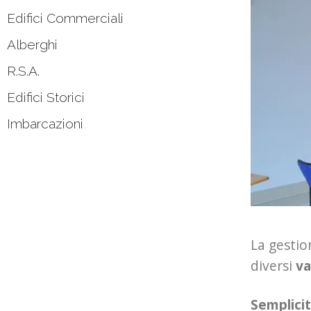
Edifici Commerciali
Alberghi
R.S.A.
Edifici Storici
Imbarcazioni
La gestio
diversi
va
Semplicit