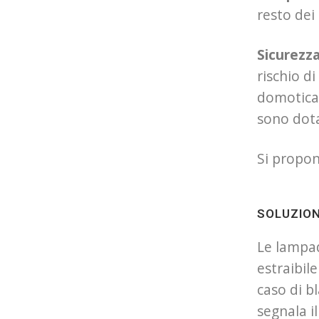
resto dei
Sicurezz
rischio di
domotica 
sono dota
Si propon
SOLUZION
Le lampa
estraibil
caso di b
segnala i