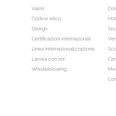
Valori
Do
Codice etico
Hot
Design
Sic
Certificazioni internazionali
Ven
Linea Internazionalizzazione
Sca
Lavora con noi
Cen
Whistleblowing
Mod
Con