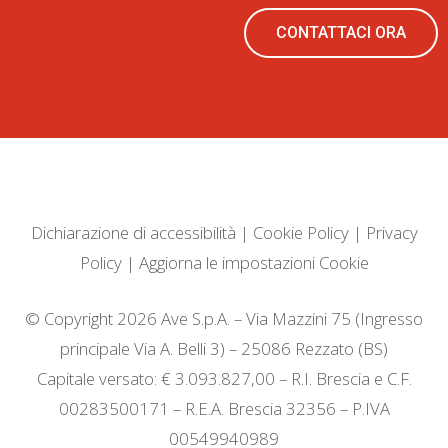
CONTATTACI ORA
Dichiarazione di accessibilità
|
Cookie Policy
|
Privacy
Policy
|
Aggiorna le impostazioni Cookie
© Copyright 2026 Ave S.p.A. – Via Mazzini 75 (Ingresso
principale Via A. Belli 3) – 25086 Rezzato (BS)
Capitale versato: € 3.093.827,00 – R.I. Brescia e C.F.
00283500171 – R.E.A. Brescia 32356 – P.IVA
00549940989