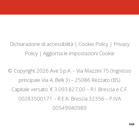
Dichiarazione di accessibilità
|
Cookie Policy
|
Privacy
Policy
|
Aggiorna le impostazioni Cookie
© Copyright 2026 Ave S.p.A. – Via Mazzini 75 (Ingresso
principale Via A. Belli 3) – 25086 Rezzato (BS)
Capitale versato: € 3.093.827,00 – R.I. Brescia e C.F.
00283500171 – R.E.A. Brescia 32356 – P.IVA
00549940989
Informativa sulla raccolta