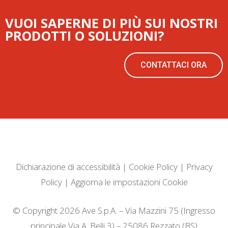
VUOI SAPERNE DI PIÙ SUI NOSTRI
PRODOTTI O SOLUZIONI?
CONTATTACI ORA
Dichiarazione di accessibilità
|
Cookie Policy
|
Privacy
Policy
|
Aggiorna le impostazioni Cookie
© Copyright 2026 Ave S.p.A. – Via Mazzini 75 (Ingresso
principale Via A. Belli 3) – 25086 Rezzato (BS)