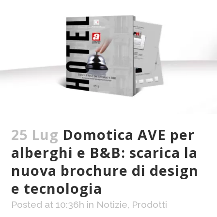
25 Lug
Domotica AVE per
alberghi e B&B: scarica la
nuova brochure di design
e tecnologia
Posted at 10:36h
in
Notizie
,
Prodotti