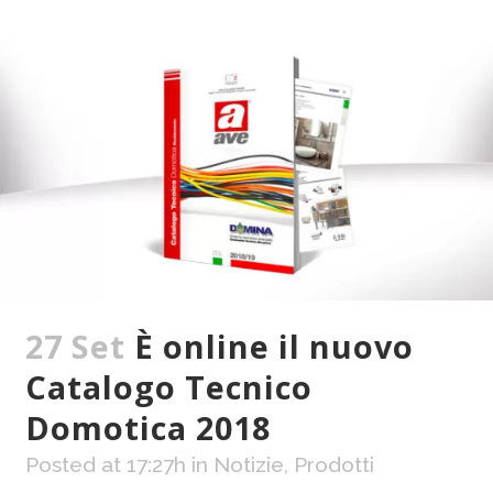
27 Set
È online il nuovo
Catalogo Tecnico
Domotica 2018
Posted at 17:27h
in
Notizie
,
Prodotti