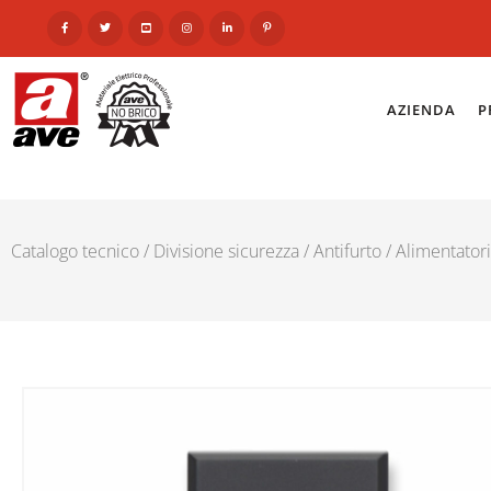
AZIENDA
P
Catalogo tecnico
/
Divisione sicurezza
/
Antifurto
/
Alimentatori