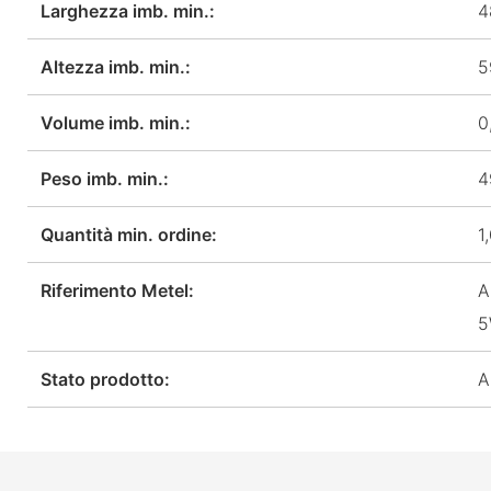
Larghezza imb. min.:
4
Altezza imb. min.:
5
Volume imb. min.:
0
Peso imb. min.:
4
Quantità min. ordine:
1
Riferimento Metel:
A
5
Stato prodotto:
A