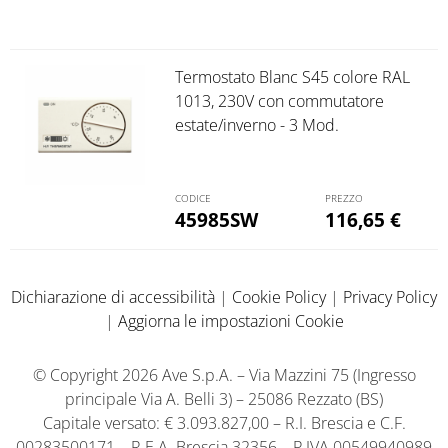
Termostato Blanc S45 colore RAL
1013, 230V con commutatore
estate/inverno - 3 Mod.
45985SW
116,65
€
Dichiarazione di accessibilità
|
Cookie Policy
|
Privacy Policy
|
Aggiorna le impostazioni Cookie
© Copyright 2026 Ave S.p.A. – Via Mazzini 75 (Ingresso
principale Via A. Belli 3) – 25086 Rezzato (BS)
Capitale versato: € 3.093.827,00 – R.I. Brescia e C.F.
00283500171 – R.E.A. Brescia 32356 – P.IVA 00549940989