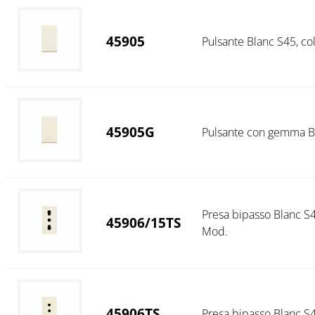
45905
Pulsante Blanc S45, col
45905G
Pulsante con gemma Bla
Presa bipasso Blanc S45
45906/15TS
Mod.
45906TS
Presa bipasso Blanc S4