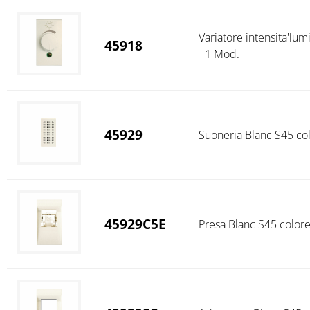
Variatore intensita'lu
45918
- 1 Mod.
45929
Suoneria Blanc S45 co
45929C5E
Presa Blanc S45 color