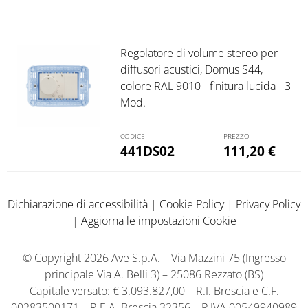
Regolatore di volume stereo per
diffusori acustici, Domus S44,
colore RAL 9010 - finitura lucida - 3
Mod.
441DS02
111,20
€
Dichiarazione di accessibilità
|
Cookie Policy
|
Privacy Policy
|
Aggiorna le impostazioni Cookie
© Copyright 2026 Ave S.p.A. – Via Mazzini 75 (Ingresso
principale Via A. Belli 3) – 25086 Rezzato (BS)
Capitale versato: € 3.093.827,00 – R.I. Brescia e C.F.
00283500171 – R.E.A. Brescia 32356 – P.IVA 00549940989