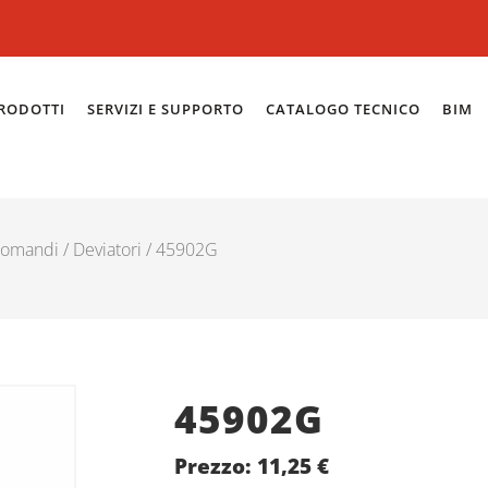
RODOTTI
SERVIZI E SUPPORTO
CATALOGO TECNICO
BIM
omandi
/
Deviatori
/ 45902G
45902G
Prezzo:
11,25
€