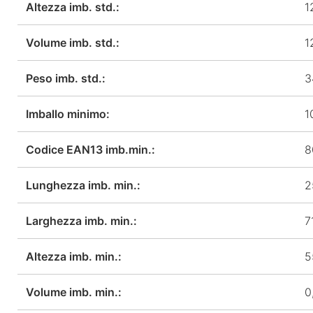
Altezza imb. std.:
1
Volume imb. std.:
1
Peso imb. std.:
3
Imballo minimo:
1
Codice EAN13 imb.min.:
8
Lunghezza imb. min.:
2
Larghezza imb. min.:
7
Altezza imb. min.:
5
Volume imb. min.:
0