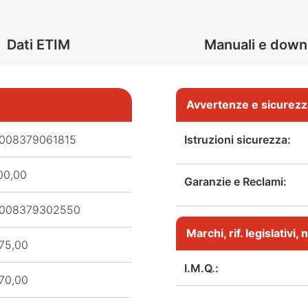
Dati ETIM
Manuali e down
Avvertenze e sicurezz
008379061815
Istruzioni sicurezza:
00,00
Garanzie e Reclami:
008379302550
Marchi, rif. legislativi
75,00
I.M.Q.:
70,00