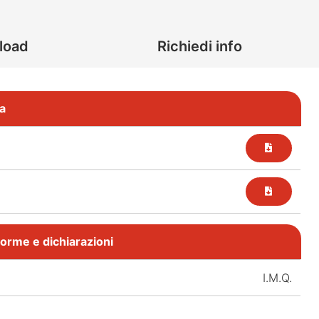
load
Richiedi info
a
, norme e dichiarazioni
I.M.Q.