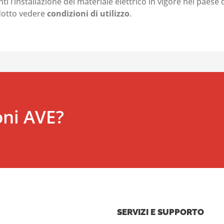
i l’installazione del materiale elettrico in vigore nel paese d
odotto vedere
condizioni di utilizzo
.
oni AVE?
SERVIZI E SUPPORTO