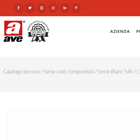
AZIENDA
P
Catalogo tecnico
/
Serie civili componibili
/
Serie Blanc S45
/
C