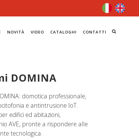
E
NOVITÀ
VIDEO
CATALOGHI
CONTATTI
emi DOMINA
i DOMINA: domotica professionale,
citofonia e antintrusione IoT.
er edifici ed abitazioni,
hio AVE, pronte a rispondere alle
te tecnologica.