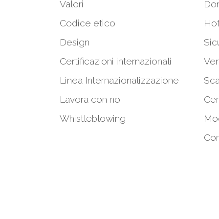
Valori
Do
Codice etico
Hot
Design
Sic
Certificazioni internazionali
Ven
Linea Internazionalizzazione
Sca
Lavora con noi
Cen
Whistleblowing
Mod
Con