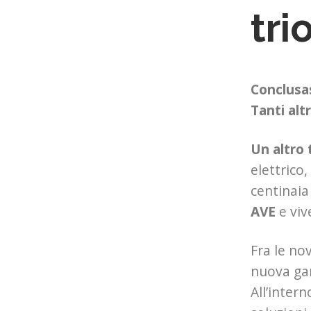
tri
Conclusas
Tanti alt
Un altro 
elettrico
centinaia
AVE
e viv
Fra le no
nuova ga
All’intern