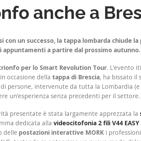
onfo anche a Bre
i con un successo, la tappa lombarda chiude la 
ri appuntamenti a partire dal prossimo autunno.
trionfo per lo Smart Revolution Tour
. L’evento i
, in occasione della
tappa di Brescia
, ha bissato i
 di persone, intervenute da tutta la Lombardia (e 
ere un’esperienza senza precedenti per il settore.
vità presentate è stata largamente apprezzata la
mma dedicata alla
videocitofonia 2 fili V44 EASY
o delle
postazioni interattive MORK
i profession