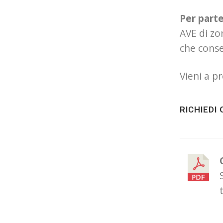
Per part
AVE di zo
che conse
Vieni a p
RICHIEDI