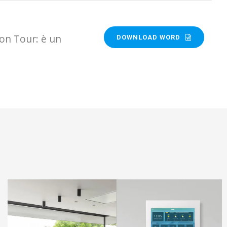
on Tour: è un
DOWNLOAD WORD