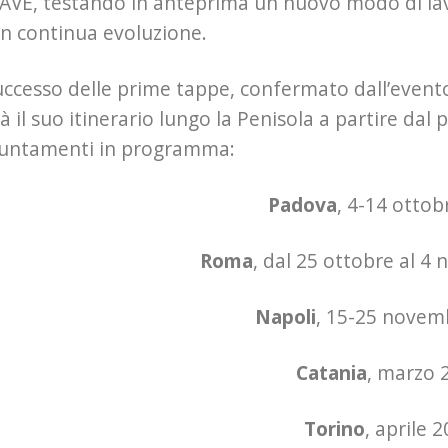
 AVE, testando in anteprima un nuovo modo di lavo
n continua evoluzione.
uccesso delle prime tappe, confermato dall’evento
à il suo itinerario lungo la Penisola a partire dal
puntamenti in programma:
Padova
, 4-14 ottob
Roma
, dal 25 ottobre al 
Napoli
, 15-25 novem
Catania
, marzo 
Torino
, aprile 