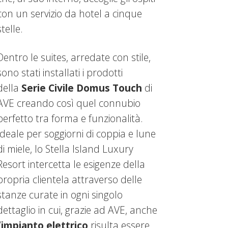
con un servizio da hotel a cinque
stelle.
Dentro le suites, arredate con stile,
sono stati installati i prodotti
della
Serie Civile Domus Touch
di
AVE creando così quel connubio
perfetto tra forma e funzionalità.
Ideale per soggiorni di coppia e lune
di miele, lo Stella Island Luxury
Resort intercetta le esigenze della
propria clientela attraverso delle
stanze curate in ogni singolo
dettaglio in cui, grazie ad AVE, anche
’
impianto elettrico
risulta essere