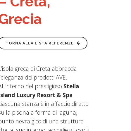
– Creta,
Grecia
TORNA ALLA LISTA REFERENZE
L’isola greca di Creta abbraccia
l’eleganza dei prodotti AVE.
All’interno del prestigioso
Stella
Island Luxury Resort & Spa
ciascuna stanza è in affaccio diretto
sulla piscina a forma di laguna,
punto nevralgico di una struttura
che, al suo interno, accoglie gli ospiti