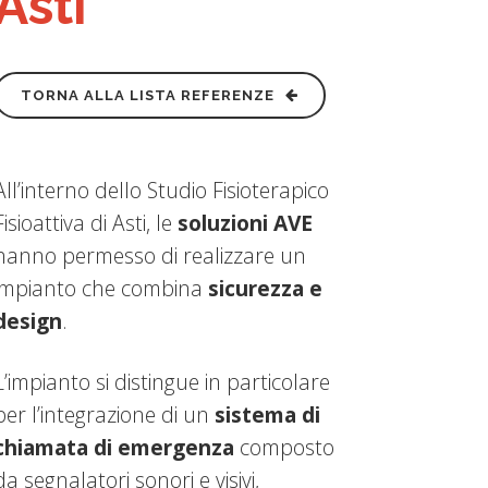
Asti
TORNA ALLA LISTA REFERENZE
All’interno dello Studio Fisioterapico
Fisioattiva di Asti, le
soluzioni AVE
hanno permesso di realizzare un
impianto che combina
sicurezza e
design
.
L’impianto si distingue in particolare
per l’integrazione di un
sistema di
chiamata di emergenza
composto
da segnalatori sonori e visivi,