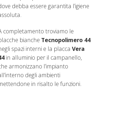
dove debba essere garantita l’igiene
assoluta.
A completamento troviamo le
placche bianche
Tecnopolimero 44
negli spazi interni e la placca
Vera
44
in alluminio per il campanello,
che armonizzano l’impianto
all’interno degli ambienti
mettendone in risalto le funzioni.