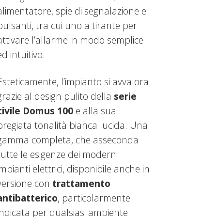
alimentatore, spie di segnalazione e
pulsanti, tra cui uno a tirante per
attivare l’allarme in modo semplice
ed intuitivo.
Esteticamente, l’impianto si avvalora
grazie al design pulito della
serie
civile Domus 100
e alla sua
pregiata tonalità bianca lucida. Una
gamma completa, che asseconda
tutte le esigenze dei moderni
impianti elettrici, disponibile anche in
versione con
trattamento
antibatterico
, particolarmente
indicata per qualsiasi ambiente