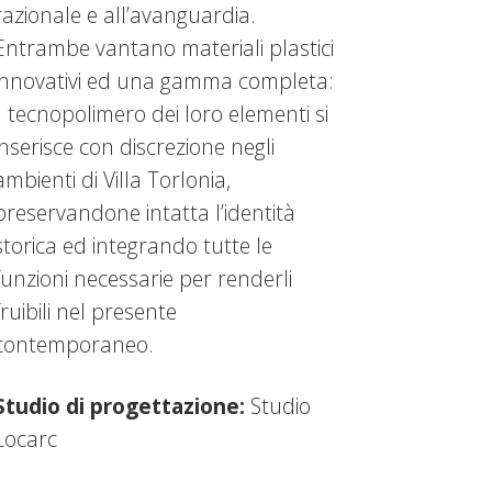
razionale e all’avanguardia.
Entrambe vantano materiali plastici
innovativi ed una gamma completa:
il tecnopolimero dei loro elementi si
inserisce con discrezione negli
ambienti di Villa Torlonia,
preservandone intatta l’identità
storica ed integrando tutte le
funzioni necessarie per renderli
fruibili nel presente
contemporaneo.
Studio di progettazione:
Studio
Locarc