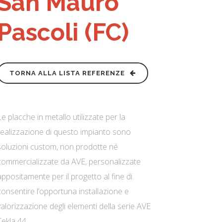
San Mauro
Pascoli (FC)
TORNA ALLA LISTA REFERENZE
Le placche in metallo utilizzate per la
realizzazione di questo impianto sono
soluzioni custom, non prodotte né
commercializzate da AVE, personalizzate
appositamente per il progetto al fine di
consentire l’opportuna installazione e
valorizzazione degli elementi della serie AVE
Tekla 44.​