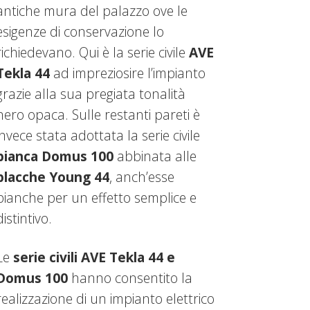
antiche mura del palazzo ove le
esigenze di conservazione lo
richiedevano. Qui è la serie civile
AVE
Tekla 44
ad impreziosire l’impianto
grazie alla sua pregiata tonalità
nero opaca. Sulle restanti pareti è
invece stata adottata la serie civile
bianca Domus 100
abbinata alle
placche Young 44
, anch’esse
bianche per un effetto semplice e
distintivo.
Le
serie civili AVE Tekla 44 e
Domus 100
hanno consentito la
realizzazione di un impianto elettrico