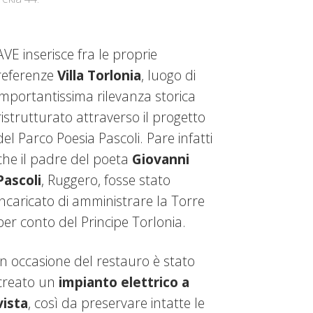
AVE inserisce fra le proprie
referenze
Villa Torlonia
, luogo di
importantissima rilevanza storica
ristrutturato attraverso il progetto
del Parco Poesia Pascoli. Pare infatti
che il padre del poeta
Giovanni
Pascoli
, Ruggero, fosse stato
incaricato di amministrare la Torre
per conto del Principe Torlonia.
In occasione del restauro è stato
creato un
impianto elettrico a
vista
, così da preservare intatte le