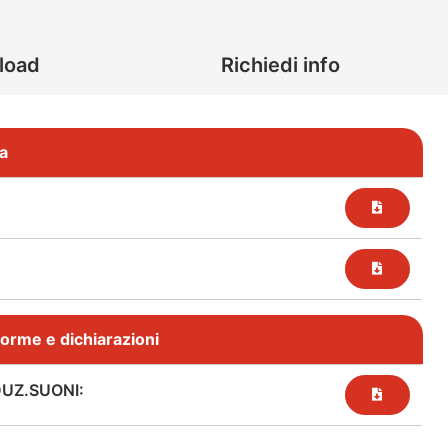
load
Richiedi info
a
, norme e dichiarazioni
DUZ.SUONI: