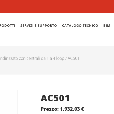
RODOTTI
SERVIZI E SUPPORTO
CATALOGO TECNICO
BIM
ndirizzato con centrali da 1 a 4 loop
/ AC501
AC501
Prezzo:
1.932,03
€