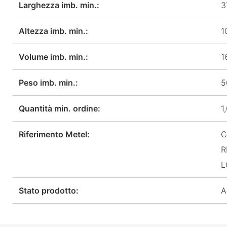
Larghezza imb. min.:
3
Altezza imb. min.:
1
Volume imb. min.:
1
Peso imb. min.:
5
Quantità min. ordine:
1
Riferimento Metel:
C
R
L
Stato prodotto:
A