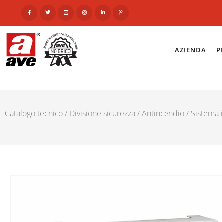
AZIENDA
P
Catalogo tecnico
/
Divisione sicurezza
/
Antincendio
/
Sistema i