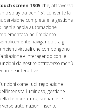
touch screen TS05
che, attraverso
un display da ben 15”, consente la
supervisione completa e la gestione
di ogni singola automazione
implementata nell’impianto
semplicemente navigando tra gli
ambienti virtuali che compongono
l’abitazione e interagendo con le
funzioni da gestire attraverso menù
ed icone interattive.
Funzioni come luci, regolazione
dell’intensità luminosa, gestione
della temperatura, scenari e le
diverse automazioni inserite