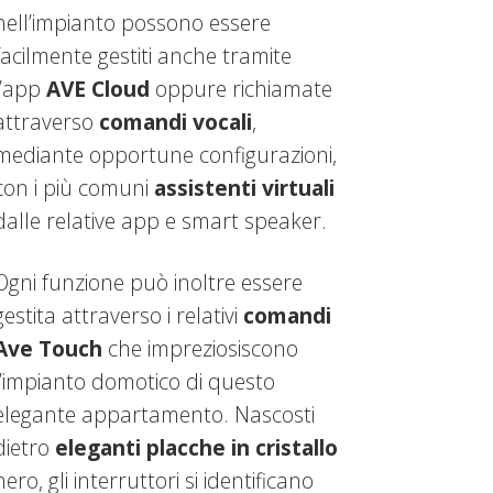
nell’impianto possono essere
facilmente gestiti anche tramite
l’app
AVE Cloud
oppure richiamate
attraverso
comandi vocali
,
mediante opportune configurazioni,
con i più comuni
assistenti virtuali
dalle relative app e smart speaker.
Ogni funzione può inoltre essere
gestita attraverso i relativi
comandi
Ave Touch
che impreziosiscono
l’impianto domotico di questo
elegante appartamento. Nascosti
dietro
eleganti placche in cristallo
nero, gli interruttori si identificano