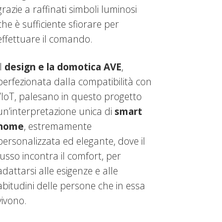
grazie a raffinati simboli luminosi
che è sufficiente sfiorare per
effettuare il comando.
Il
design e la domotica AVE
,
perfezionata dalla compatibilità con
l’IoT, palesano in questo progetto
un’interpretazione unica di
smart
home
, estremamente
personalizzata ed elegante, dove il
lusso incontra il comfort, per
adattarsi alle esigenze e alle
abitudini delle persone che in essa
vivono.