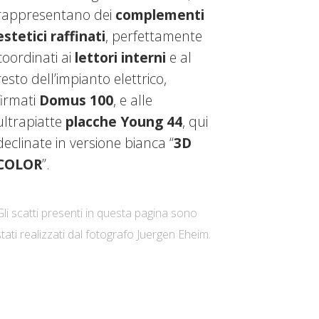
rappresentano dei
complementi
estetici raffinati
, perfettamente
coordinati ai
lettori interni
e al
resto dell’impianto elettrico,
firmati
Domus 100
, e alle
ultrapiatte
placche
Young 44
, qui
declinate in versione bianca “
3D
COLOR
”.
Gli scatti presenti in questa pagina sono
stati realizzati dal fotografo Juergen Eheim.