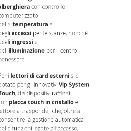
alberghiera
con controllo
computerizzato
della
temperatura
e
degli
accessi
per le stanze, nonché
degli
ingressi
e
dell’
illuminazione
per il centro
benessere.
Per i
lettori di card esterni
si è
optato per gli innovativi
Vip System
Touch
, dei dispositivi raffinati
con
placca touch in cristallo
e
lettore a trasponder che, oltre a
consentire la gestione automatica
delle funzioni legate all’accesso,