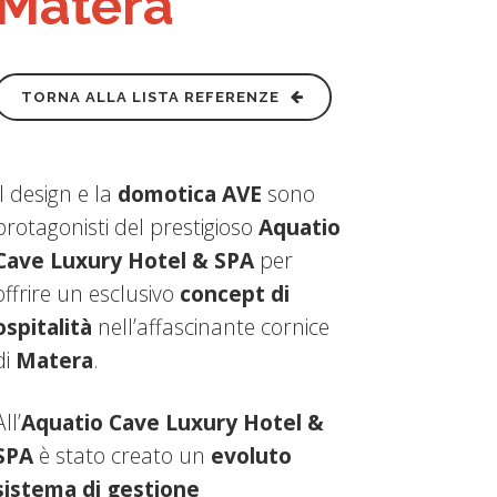
Matera
TORNA ALLA LISTA REFERENZE
Il design e la
domotica AVE
sono
protagonisti del prestigioso
Aquatio
Cave Luxury Hotel & SPA
per
offrire un esclusivo
concept di
ospitalità
nell’affascinante cornice
di
Matera
.
All’
Aquatio Cave Luxury Hotel &
SPA
è stato creato un
evoluto
sistema di
gestione