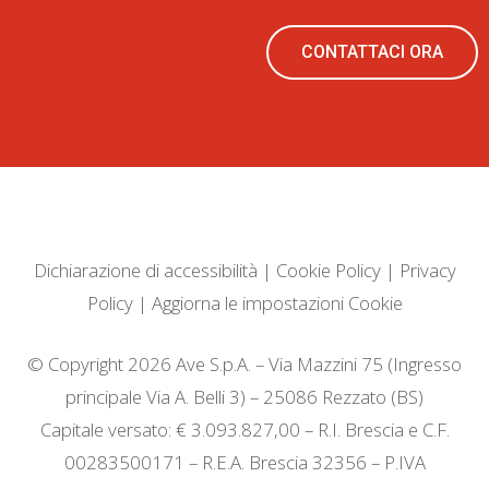
CONTATTACI ORA
Dichiarazione di accessibilità
|
Cookie Policy
|
Privacy
Policy
|
Aggiorna le impostazioni Cookie
© Copyright 2026 Ave S.p.A. – Via Mazzini 75 (Ingresso
principale Via A. Belli 3) – 25086 Rezzato (BS)
Capitale versato: € 3.093.827,00 – R.I. Brescia e C.F.
00283500171 – R.E.A. Brescia 32356 – P.IVA