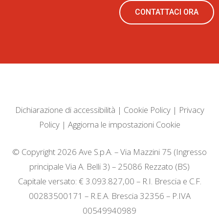
CONTATTACI ORA
Dichiarazione di accessibilità
|
Cookie Policy
|
Privacy
Policy
|
Aggiorna le impostazioni Cookie
© Copyright 2026 Ave S.p.A. – Via Mazzini 75 (Ingresso
principale Via A. Belli 3) – 25086 Rezzato (BS)
Capitale versato: € 3.093.827,00 – R.I. Brescia e C.F.
00283500171 – R.E.A. Brescia 32356 – P.IVA
00549940989